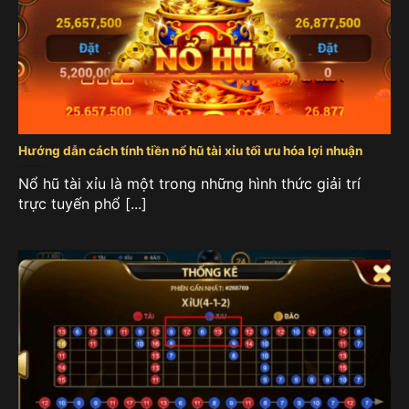
Hướng dẫn cách tính tiền nổ hũ tài xỉu tối ưu hóa lợi nhuận
Nổ hũ tài xỉu là một trong những hình thức giải trí
trực tuyến phổ [...]