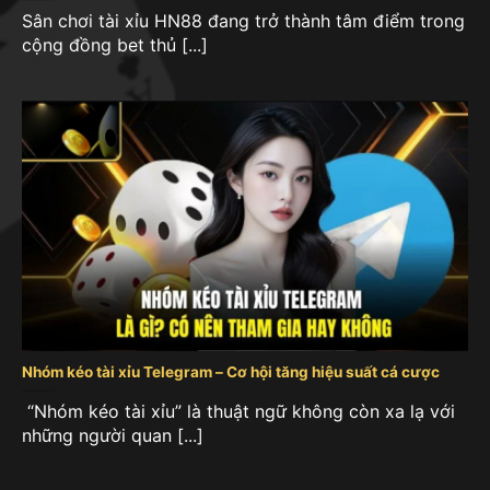
Sân chơi tài xỉu HN88 đang trở thành tâm điểm trong
cộng đồng bet thủ [...]
Nhóm kéo tài xỉu Telegram – Cơ hội tăng hiệu suất cá cược
“Nhóm kéo tài xỉu” là thuật ngữ không còn xa lạ với
những người quan [...]