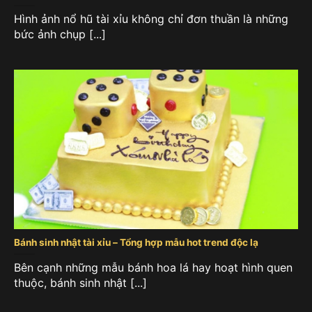
Hình ảnh nổ hũ tài xỉu không chỉ đơn thuần là những
bức ảnh chụp [...]
Bánh sinh nhật tài xỉu – Tổng hợp mẫu hot trend độc lạ
Bên cạnh những mẫu bánh hoa lá hay hoạt hình quen
thuộc, bánh sinh nhật [...]