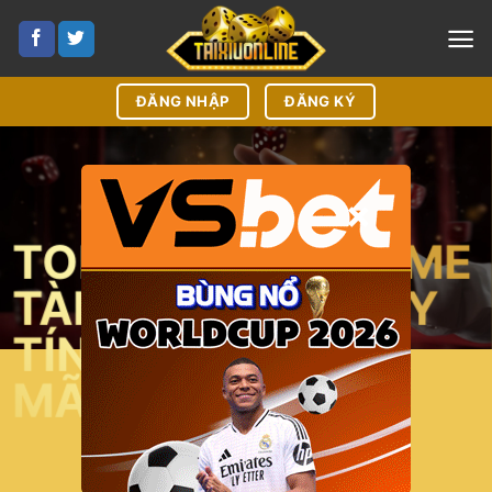
Bỏ
qua
nội
dung
ĐĂNG NHẬP
ĐĂNG KÝ
×
TOP 15 CỔNG GAME
TÀI XỈU ONLINE UY
TÍN VỚI KHUYẾN
MÃI KHỦNG