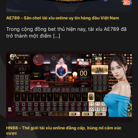
AE789 – Sân chơi tài xỉu online uy tín hàng đầu Việt Nam
Trong cộng đồng bet thủ hiện nay, tài xỉu AE789 đã
trở thành một điểm [...]
HN88 – Thế giới tài xỉu online đẳng cấp, bùng nổ cảm xúc
cược