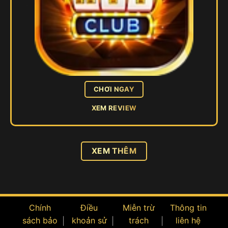
CHƠI NGAY
XEM REVIEW
XEM THÊM
Chính
Điều
Miễn trừ
Thông tin
sách bảo
khoản sử
trách
liên hệ