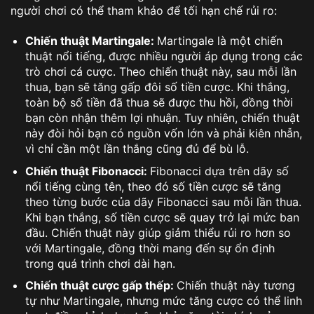
người chơi có thể tham khảo để tối hạn chế rủi ro:
Chiến thuật Martingale:
Martingale là một chiến
thuật nổi tiếng, được nhiều người áp dụng trong các
trò chơi cá cược. Theo chiến thuật này, sau mỗi lần
thua, bạn sẽ tăng gấp đôi số tiền cược. Khi thắng,
toàn bộ số tiền đã thua sẽ được thu hồi, đồng thời
bạn còn nhận thêm lợi nhuận. Tuy nhiên, chiến thuật
này đòi hỏi bạn có nguồn vốn lớn và phải kiên nhẫn,
vì chỉ cần một lần thắng cũng đủ để bù lỗ.
Chiến thuật Fibonacci:
Fibonacci dựa trên dãy số
nổi tiếng cùng tên, theo đó số tiền cược sẽ tăng
theo từng bước của dãy Fibonacci sau mỗi lần thua.
Khi bạn thắng, số tiền cược sẽ quay trở lại mức ban
đầu. Chiến thuật này giúp giảm thiểu rủi ro hơn so
với Martingale, đồng thời mang đến sự ổn định
trong quá trình chơi dài hạn.
Chiến thuật cược gấp thếp:
Chiến thuật này tương
tự như Martingale, nhưng mức tăng cược có thể linh