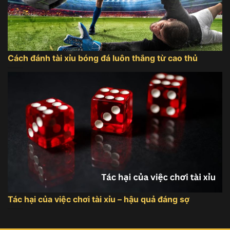
Cách đánh tài xỉu bóng đá luôn thắng từ cao thủ
Tác hại của việc chơi tài xỉu – hậu quả đáng sợ