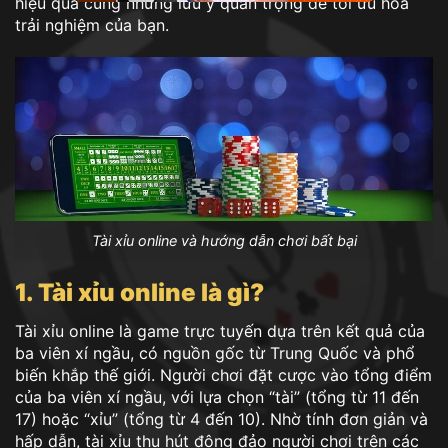
hiệu quả cùng những lưu ý quan trọng để tối ưu hóa
trải nghiệm của bạn.
Tài xỉu online và hướng dẫn chơi bất bại
1. Tài xỉu online là gì?
Tài xỉu online là game trực tuyến dựa trên kết quả của
ba viên xí ngầu, có nguồn gốc từ Trung Quốc và phổ
biến khắp thế giới. Người chơi đặt cược vào tổng điểm
của ba viên xí ngầu, với lựa chọn “tài” (tổng từ 11 đến
17) hoặc “xỉu” (tổng từ 4 đến 10). Nhờ tính đơn giản và
hấp dẫn, tài xỉu thu hút đông đảo người chơi trên các