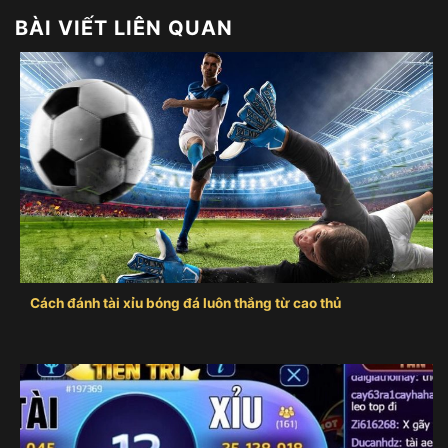
BÀI VIẾT LIÊN QUAN
Cách đánh tài xỉu bóng đá luôn thắng từ cao thủ