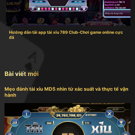
Hướng dẫn tải app tài xỉu 789 Club-Chơi game online cực
đã
Bài viết mới
Mẹo đánh tài xỉu MD5 nhìn từ xác suất và thực tế vận
hành