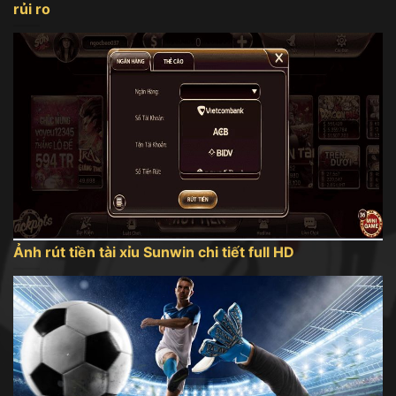
rủi ro
Ảnh rút tiền tài xỉu Sunwin chi tiết full HD