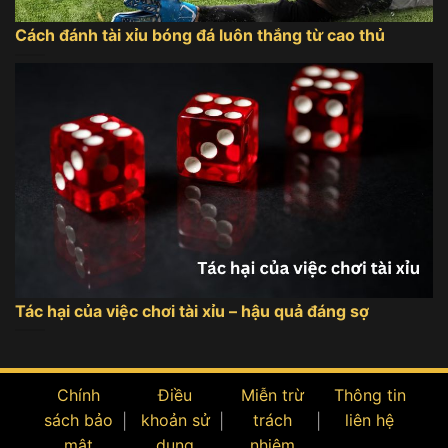
Cách đánh tài xỉu bóng đá luôn thắng từ cao thủ
Tác hại của việc chơi tài xỉu – hậu quả đáng sợ
Chính
Điều
Miễn trừ
Thông tin
sách bảo
khoản sử
trách
liên hệ
mật
dụng
nhiệm