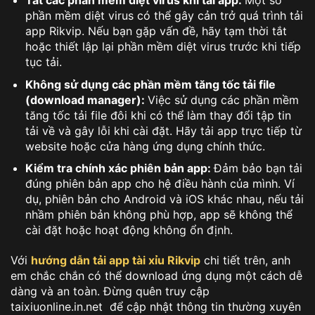
phần mềm diệt virus có thể gây cản trở quá trình tải
app Rikvip. Nếu bạn gặp vấn đề, hãy tạm thời tắt
hoặc thiết lập lại phần mềm diệt virus trước khi tiếp
tục tải.
Không sử dụng các phần mềm tăng tốc tải file
(download manager):
Việc sử dụng các phần mềm
tăng tốc tải file đôi khi có thể làm thay đổi tập tin
tải về và gây lỗi khi cài đặt. Hãy tải app trực tiếp từ
website hoặc cửa hàng ứng dụng chính thức.
Kiểm tra chính xác phiên bản app:
Đảm bảo bạn tải
đúng phiên bản app cho hệ điều hành của mình. Ví
dụ, phiên bản cho Android và iOS khác nhau, nếu tải
nhầm phiên bản không phù hợp, app sẽ không thể
cài đặt hoặc hoạt động không ổn định.
Với
hướng dẫn tải app tài xỉu Rikvip
chi tiết trên, anh
em chắc chắn có thể download ứng dụng một cách dễ
dàng và an toàn. Đừng quên truy cập
taixiuonline.in.net để cập nhật thông tin thường xuyên