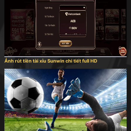
Ảnh rút tiền tài xỉu Sunwin chi tiết full HD