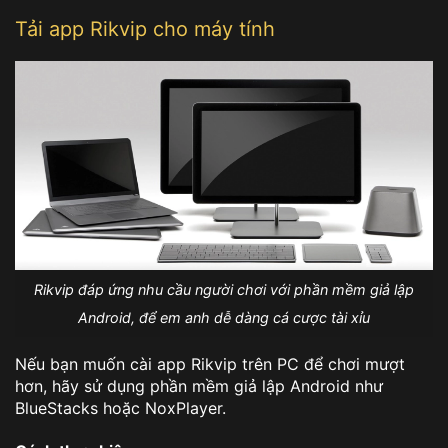
Tải app Rikvip cho máy tính
Rikvip đáp ứng nhu cầu người chơi với phần mềm giả lập
Android, để em anh dễ dàng cá cược tài xỉu
Nếu bạn muốn cài app Rikvip trên PC để chơi mượt
hơn, hãy sử dụng phần mềm giả lập Android như
BlueStacks hoặc NoxPlayer.