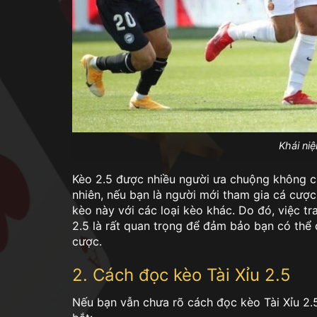
Khái niệ
Kèo 2.5 được nhiều người ưa chuộng không ch
nhiên, nếu bạn là người mới tham gia cá cược
kèo này với các loại kèo khác. Do đó, việc tr
2.5 là rất quan trọng để đảm bảo bạn có thể 
cược.
2. Cách đọc kèo Tài Xỉu 2.5
Nếu bạn vẫn chưa rõ cách đọc kèo Tài Xỉu 2.