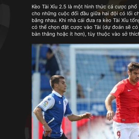
Kèo Tài Xỉu 2.5 là một hình thức cá cược ph
cho những cuộc đối đầu giữa hai đội có lối 
bằng nhau. Khi nhà cái đưa ra kèo Tài Xỉu tổn
có thể chọn đặt cược vào Tài (dự đoán sẽ có 
bàn thắng hoặc ít hơn), tùy thuộc vào sở thíc