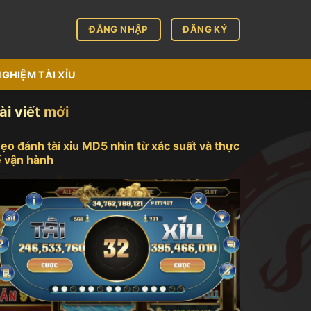
ĐĂNG NHẬP
ĐĂNG KÝ
NGHIỆM TÀI XỈU
ài viết mới
ẹo đánh tài xỉu MD5 nhìn từ xác suất và thực
ế vận hành