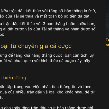
Nếu trận đấu kết thúc với tổng số bàn thắng là 0-0,
vào cửa Tài sẽ thua và mất toàn bộ số tiền đã đặt.
u trận đấu kết thúc với 3 bàn thắng hoặc nhiều hơn,
ng ai đặt cược vào cửa Tài sẽ thắng và nhận được số
bố.
T
 bại từ chuyên gia cá cược
s
hưng để tăng khả năng thắng cược, bạn cần tích lũy
 mới và chưa quen với hình thức cá cược này, hãy
õi biến động
ần tập trung vào việc phân tích thông tin và theo
 quả của nhiều trận đấu và loại kèo khác nhau để từ
h.
g cho thấy rằng trận đấu có ít bàn thắng được ghi,