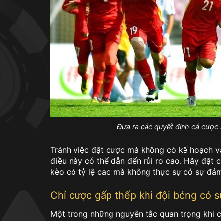
Đưa ra các quyết định cá cược
Tránh việc đặt cược mà không có kế hoạch và
điều này có thể dẫn đến rủi ro cao. Hãy đặt 
kèo có tỷ lệ cao mà không thực sự có sự đảm
Chỉ cược gấp thếp khi đội bóng có s
Một trong những nguyên tắc quan trọng khi cá 