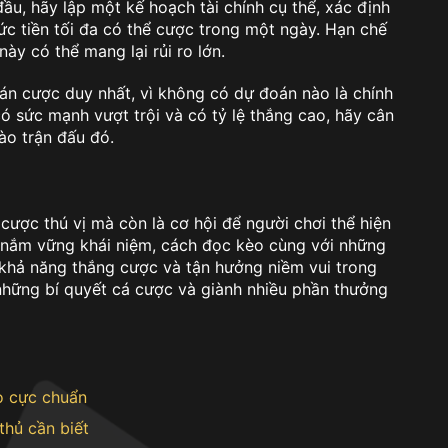
ầu, hãy lập một kế hoạch tài chính cụ thể, xác định
ức tiền tối đa có thể cược trong một ngày. Hạn chế
ày có thể mang lại rủi ro lớn.
ván cược duy nhất, vì không có dự đoán nào là chính
ó sức mạnh vượt trội và có tỷ lệ thắng cao, hãy cân
ào trận đấu đó.
 cược thú vị mà còn là cơ hội để người chơi thể hiện
 nắm vững khái niệm, cách đọc kèo cùng với những
 khả năng thắng cược và tận hưởng niềm vui trong
những bí quyết cá cược và giành nhiều phần thưởng
èo cực chuẩn
thủ cần biết