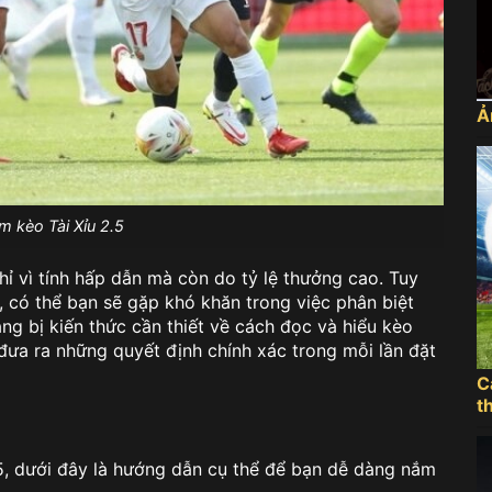
Ả
m kèo Tài Xỉu 2.5
ỉ vì tính hấp dẫn mà còn do tỷ lệ thưởng cao. Tuy
, có thể bạn sẽ gặp khó khăn trong việc phân biệt
ang bị kiến thức cần thiết về cách đọc và hiểu kèo
đưa ra những quyết định chính xác trong mỗi lần đặt
C
t
5, dưới đây là hướng dẫn cụ thể để bạn dễ dàng nắm