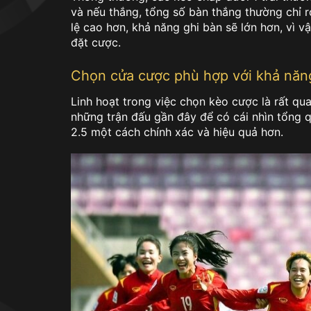
và nếu thắng, tổng số bàn thắng thường chỉ r
lệ cao hơn, khả năng ghi bàn sẽ lớn hơn, vì 
đặt cược.
Chọn cửa cược phù hợp với khả năng
Linh hoạt trong việc chọn kèo cược là rất qu
những trận đấu gần đây để có cái nhìn tổng q
2.5 một cách chính xác và hiệu quả hơn.