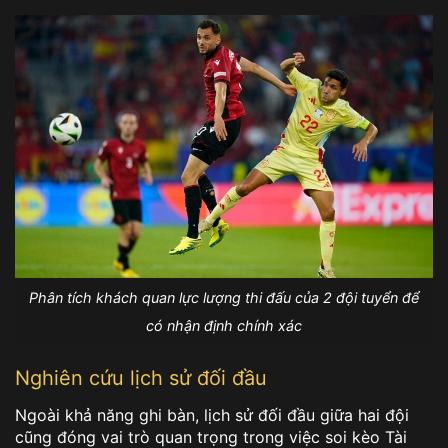
Phân tích khách quan lực lượng thi đấu của 2 đội tuyển để
có nhận định chính xác
Nghiên cứu lịch sử đối đầu
Ngoài khả năng ghi bàn, lịch sử đối đầu giữa hai đội
cũng đóng vai trò quan trọng trong việc soi kèo Tài