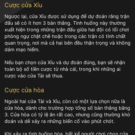
Cược cửa Xỉu
Ngược lại, cửa Xỉu được sử dụng để dự đoán rằng trận
đấu sẽ có ít hơn 3 bàn thắng. Tình huống này thường
xuất hiện trong những trận đấu giữa hai đội có lối chơi
phòng ngự chặt chẽ hoặc trong các trận có tính chất
quan trọng, nơi mà cả hai bên đều thận trọng và không
dám mạo hiểm.
Nếu bạn chọn cửa Xỉu và dự đoán đúng, bạn sẽ nhận
toàn bộ số tiền cược từ nhà cái, trong khi những ai
cược vào cửa Tài sẽ thua.
Cược cửa hòa
Ngoài hai cửa Tài và Xỉu, còn có một lựa chọn nữa là
cửa hòa, dành cho trường hợp tổng số bàn thắng bằng
3. Cửa hòa có tỷ lệ ăn rất cao, nhưng cũng thường khó
đoán và dễ xảy ra những biến cố vào phút chót.
Khi xảy ra tình huống hòa, bất kể người chơi chọn cửa