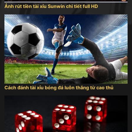
Ảnh rút tiền tài xỉu Sunwin chi tiết full HD
Cách đánh tài xỉu bóng đá luôn thắng từ cao thủ