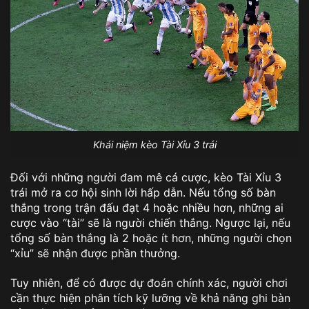
Khái niệm kèo Tài Xỉu 3 trái
Đối với những người đam mê cá cược, kèo Tài Xỉu 3
trái mở ra cơ hội sinh lời hấp dẫn. Nếu tổng số bàn
thắng trong trận đấu đạt 4 hoặc nhiều hơn, những ai
cược vào “tài” sẽ là người chiến thắng. Ngược lại, nếu
tổng số bàn thắng là 2 hoặc ít hơn, những người chọn
“xỉu” sẽ nhận được phần thưởng.
Tuy nhiên, để có được dự đoán chính xác, người chơi
cần thực hiện phân tích kỹ lưỡng về khả năng ghi bàn