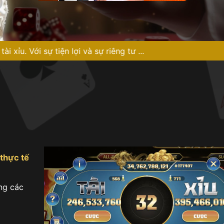
i và sự riêng tư ...
 thực tế
ng các