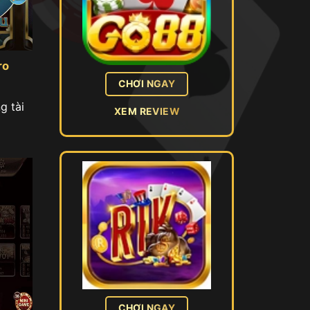
ro
CHƠI NGAY
g tài
XEM REVIEW
CHƠI NGAY