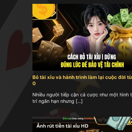
Bỏ tài xỉu và hành trình làm lại cuộc đời t
0
Nhiều người tiếp cận cá cược như một hình t
trí ngắn hạn nhưng [...]