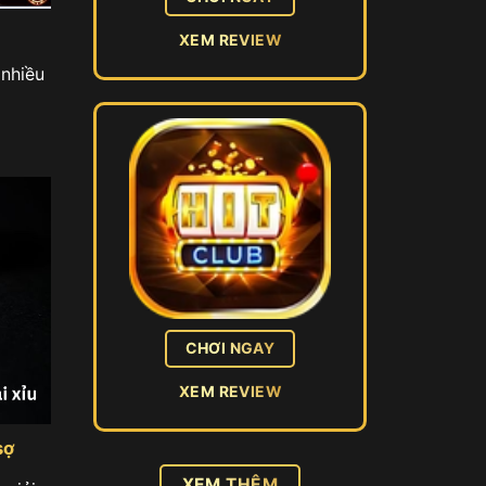
XEM REVIEW
 nhiều
CHƠI NGAY
XEM REVIEW
 sợ
XEM THÊM