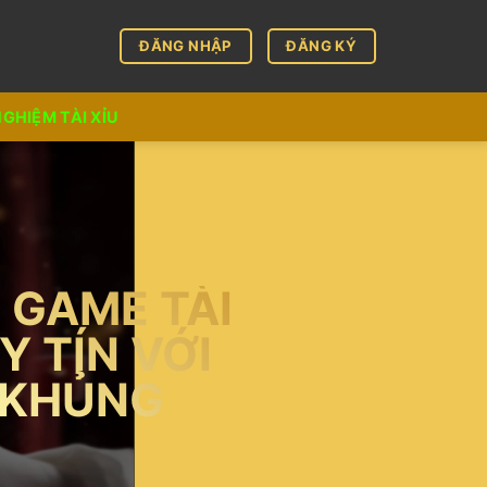
ĐĂNG NHẬP
ĐĂNG KÝ
NGHIỆM TÀI XỈU
 GAME TÀI
Y TÍN VỚI
 KHỦNG