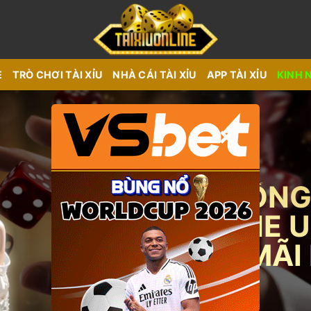
E
TRÒ CHƠI TÀI XỈU
NHÀ CÁI TÀI XỈU
APP TÀI XỈU
KINH 
×
TOP 15 CỔNG
XỈU ONLINE U
KHUYẾN MÃI