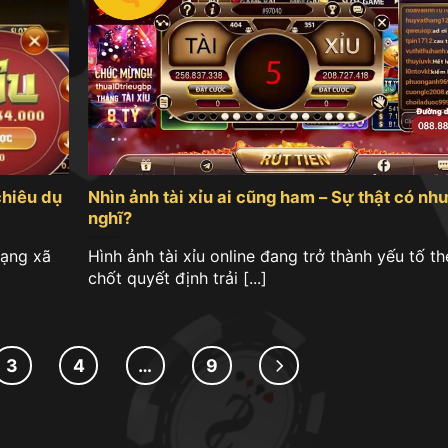
 chiêu dụ
Nhìn ảnh tài xỉu ai cũng ham – Sự thật có nh
nghĩ?
mạng xã
Hình ảnh tài xỉu online đang trở thành yếu tố t
chốt quyết định trải [...]
3
4
…
9