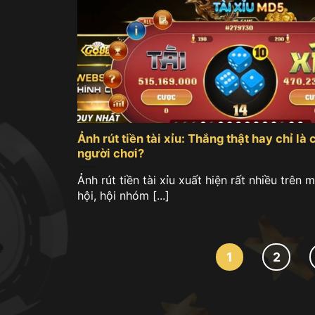
Ảnh rút tiền tài xỉu: Thắng thật hay chỉ là
người chơi?
Ảnh rút tiền tài xỉu xuất hiện rất nhiều trên 
hội, hội nhóm [...]
1
2