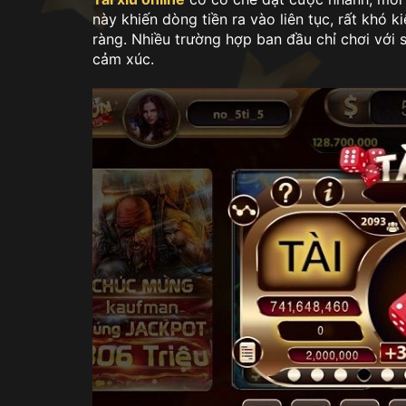
này khiến dòng tiền ra vào liên tục, rất khó k
ràng. Nhiều trường hợp ban đầu chỉ chơi với 
cảm xúc.