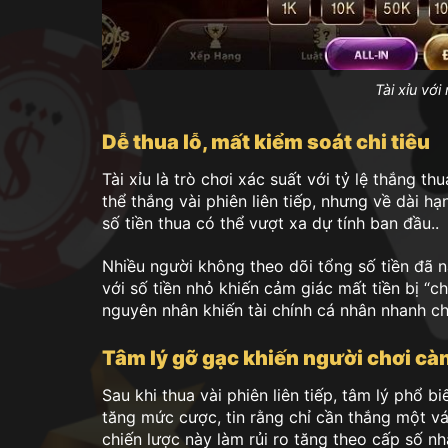
Tài xỉu với 
Dễ thua lỗ, mất kiểm soát chi tiêu
Tài xỉu là trò chơi xác suất với tỷ lệ thắng 
thể thắng vài phiên liên tiếp, nhưng về dài hạn 
số tiền thua có thể vượt xa dự tính ban đầu..
Nhiều người không theo dõi tổng số tiền đã n
với số tiền nhỏ khiến cảm giác mất tiền bị “ch
nguyên nhân khiến tài chính cá nhân nhanh c
Tâm lý gỡ gạc khiến người chơi cà
Sau khi thua vài phiên liên tiếp, tâm lý phổ b
tăng mức cược, tin rằng chỉ cần thắng một vá
chiến lược này làm rủi ro tăng theo cấp số nh