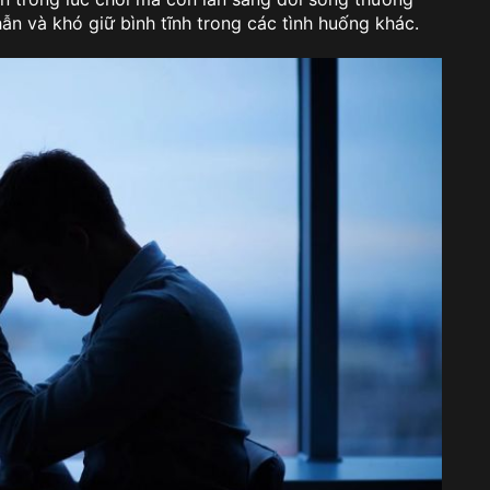
hẫn và khó giữ bình tĩnh trong các tình huống khác.