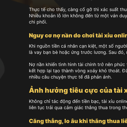
Thực tế cho thấy, càng cố gỡ thì xác suất thu
Nhiều khoản lỗ lớn không đến từ một ván duy 
chi phối.
Nguy cơ nợ nần do chơi tài xỉu onli
Khi nguồn tiền cá nhân cạn kiệt, một số ngườ
là vay bạn bè hoặc ứng trước lương. Sau đó, 
Nợ nần khiến tình hình tài chính trở nên phức 
kết hợp lại tạo thành vòng xoáy khó thoát. Đ
nhiều câu chuyện thực tế đã phản ánh.
Ảnh hưởng tiêu cực của tài x
Không chỉ tác động đến tiền bạc, tài xỉu onli
liên tục trải qua cảm giác thắng thua trong t
Căng thẳng, lo âu khi thắng thua li