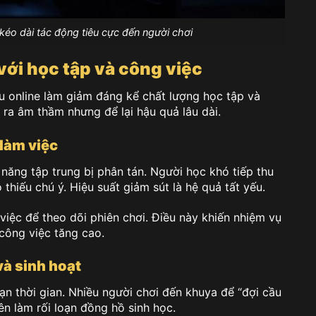
u kéo dài tác động tiêu cực đến người chơi
 với học tập và công việc
xỉu online làm giảm đáng kể chất lượng học tập và
ra âm thầm nhưng để lại hậu quả lâu dài.
 làm việc
năng tập trung bị phân tán. Người học khó tiếp thu
thiếu chú ý. Hiệu suất giảm sút là hệ quả tất yếu.
việc để theo dõi phiên chơi. Điều này khiến nhiệm vụ
 công việc tăng cao.
à sinh hoạt
 hạn thời gian. Nhiều người chơi đến khuya để “đợi cầu
n làm rối loạn đồng hồ sinh học.