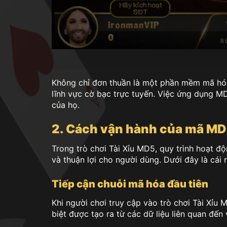
Không chỉ đơn thuần là một phần mềm mã hóa,
lĩnh vực cờ bạc trực tuyến. Việc ứng dụng M
của họ.
2. Cách vận hành của mã MD5 
Trong trò chơi Tài Xỉu MD5, quy trình hoạt 
và thuận lợi cho người dùng. Dưới đây là cái
Tiếp cận chuỗi mã hóa đầu tiên
Khi người chơi truy cập vào trò chơi Tài Xỉu 
biệt được tạo ra từ các dữ liệu liên quan đến