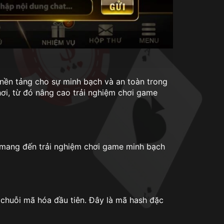
 nền tảng cho sự minh bạch và an toàn trong
ơi, từ đó nâng cao trải nghiệm chơi game
m mang đến trải nghiệm chơi game minh bạch
t chuỗi mã hóa đầu tiên. Đây là mã hash đặc