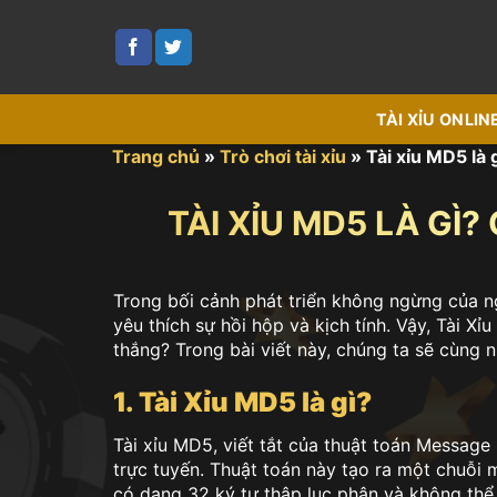
Bỏ
qua
nội
dung
TÀI XỈU ONLIN
Trang chủ
»
Trò chơi tài xỉu
»
Tài xỉu MD5 là 
TÀI XỈU MD5 LÀ GÌ
Trong bối cảnh phát triển không ngừng của 
yêu thích sự hồi hộp và kịch tính. Vậy, Tài X
thắng? Trong bài viết này, chúng ta sẽ cùng
1. Tài Xỉu MD5 là gì?
Tài xỉu MD5, viết tắt của thuật toán Messag
trực tuyến. Thuật toán này tạo ra một chuỗi 
có dạng 32 ký tự thập lục phân và không thể