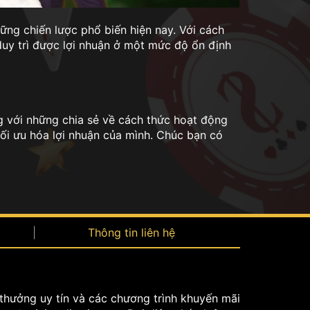
ng chiến lược phổ biến hiện nay. Với cách
duy trì được lợi nhuận ở một mức độ ổn định
ng với những chia sẻ về cách thức hoạt động
ối ưu hóa lợi nhuận của mình. Chúc bạn có
Thông tin liên hệ
 thưởng uy tín và các chương trình khuyến mãi