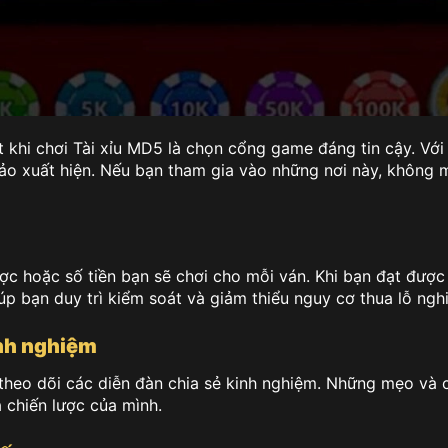
khi chơi Tài xỉu MD5 là chọn cổng game đáng tin cậy. Với 
ảo xuất hiện. Nếu bạn tham gia vào những nơi này, không 
ợc hoặc số tiền bạn sẽ chơi cho mỗi ván. Khi bạn đạt đư
úp bạn duy trì kiểm soát và giảm thiểu nguy cơ thua lỗ ngh
inh nghiệm
heo dõi các diễn đàn chia sẻ kinh nghiệm. Những mẹo và c
a chiến lược của mình.