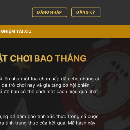
ĐĂNG NHẬP
ĐĂNG KÝ
NGHIỆM TÀI XỈU
UẬT CHƠI BAO THẮNG
i lên như một lựa chọn hấp dẫn cho những ai
 đa trò chơi này và gia tăng cơ hội chiến
á để bạn có thể chơi một cách hiệu quả nhất.
dụng để đảm bảo tính xác thực trong cá cược
ra tính trung thực của kết quả. Mã hash này