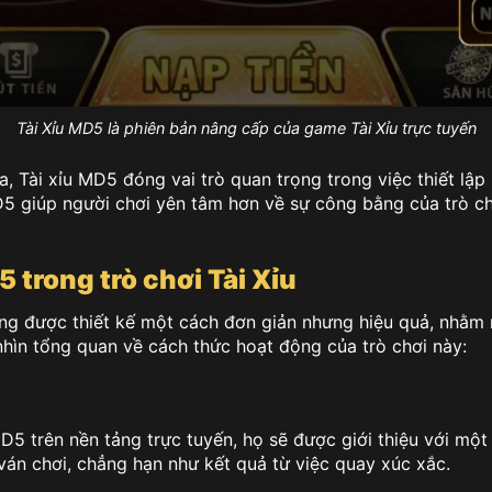
Tài Xỉu MD5 là phiên bản nâng cấp của game Tài Xỉu trực tuyến
 Tài xỉu MD5 đóng vai trò quan trọng trong việc thiết lập
D5 giúp người chơi yên tâm hơn về sự công bằng của trò ch
trong trò chơi Tài Xỉu
động được thiết kế một cách đơn giản nhưng hiệu quả, nhằ
 nhìn tổng quan về cách thức hoạt động của trò chơi này:
MD5 trên nền tảng trực tuyến, họ sẽ được giới thiệu với mộ
 ván chơi, chẳng hạn như kết quả từ việc quay xúc xắc.