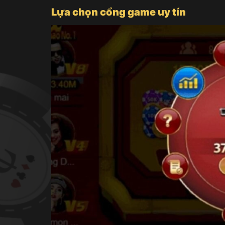
Lựa chọn cổng game uy tín