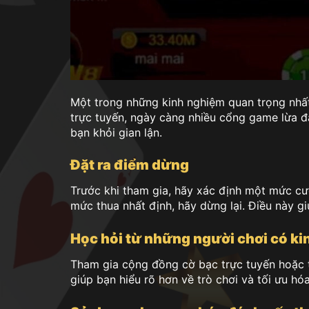
Một trong những kinh nghiệm quan trọng nhất 
trực tuyến, ngày càng nhiều cổng game lừa đ
bạn khỏi gian lận.
Đặt ra điểm dừng
Trước khi tham gia, hãy xác định một mức cư
mức thua nhất định, hãy dừng lại. Điều này gi
Học hỏi từ những người chơi có k
Tham gia cộng đồng cờ bạc trực tuyến hoặc t
giúp bạn hiểu rõ hơn về trò chơi và tối ưu hó