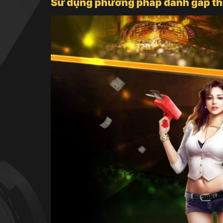
Sử dụng phương pháp đánh gấp t