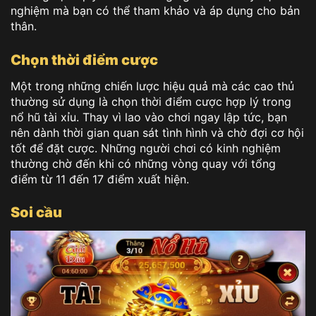
nghiệm mà bạn có thể tham khảo và áp dụng cho bản
thân.
Chọn thời điểm cược
Một trong những chiến lược hiệu quả mà các cao thủ
thường sử dụng là chọn thời điểm cược hợp lý trong
nổ hũ tài xỉu. Thay vì lao vào chơi ngay lập tức, bạn
nên dành thời gian quan sát tình hình và chờ đợi cơ hội
tốt để đặt cược. Những người chơi có kinh nghiệm
thường chờ đến khi có những vòng quay với tổng
điểm từ 11 đến 17 điểm xuất hiện.
Soi cầu