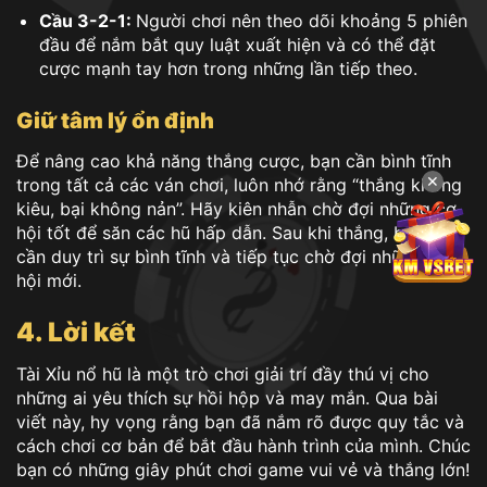
Cầu 3-2-1:
Người chơi nên theo dõi khoảng 5 phiên
đầu để nắm bắt quy luật xuất hiện và có thể đặt
cược mạnh tay hơn trong những lần tiếp theo.
Giữ tâm lý ổn định
Để nâng cao khả năng thắng cược, bạn cần bình tĩnh
✕
trong tất cả các ván chơi, luôn nhớ rằng “thắng không
kiêu, bại không nản”. Hãy kiên nhẫn chờ đợi những cơ
hội tốt để săn các hũ hấp dẫn. Sau khi thắng, bạn vẫn
cần duy trì sự bình tĩnh và tiếp tục chờ đợi những cơ
hội mới.
4. Lời kết
Tài Xỉu nổ hũ là một trò chơi giải trí đầy thú vị cho
những ai yêu thích sự hồi hộp và may mắn. Qua bài
viết này, hy vọng rằng bạn đã nắm rõ được quy tắc và
cách chơi cơ bản để bắt đầu hành trình của mình. Chúc
bạn có những giây phút chơi game vui vẻ và thắng lớn!