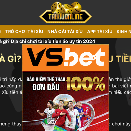
E
TRÒ CHƠI TÀI XỈU
NHÀ CÁI TÀI XỈU
APP TÀI XỈU
KINH 
là gì? Địa chỉ chơi tài xỉu tiền ảo uy tín 2024
×
LÀ GÌ? ĐỊA CHỈ CHƠI TÀI XỈU TI
 trí hấp dẫn, thu hút đông đảo người chơi trên toàn thế giớ
ảo cũng ngày càng tinh vi và khó phát hiện. Trong bài viế
 Xỉu tiền ảo, nhận diện các dấu hiệu lừa đảo và tìm hiểu c
nhưng thay vì sử dụng tiền thật để đặt cược, thì trò chơi n