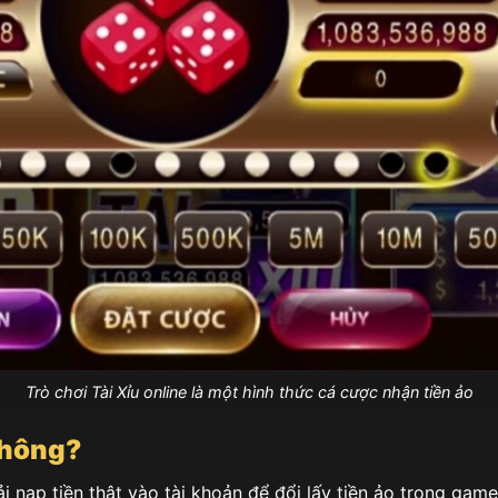
Trò chơi Tài Xỉu online là một hình thức cá cược nhận tiền ảo
 không?
ải nạp tiền thật vào tài khoản để đổi lấy tiền ảo trong ga