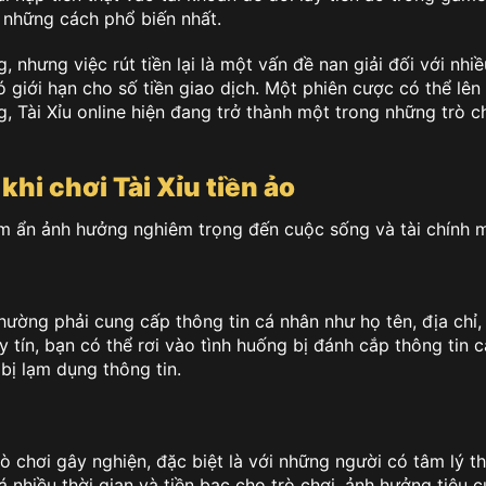
 những cách phổ biến nhất.
 nhưng việc rút tiền lại là một vấn đề nan giải đối với nhiều
 giới hạn cho số tiền giao dịch. Một phiên cược có thể lên 
 Tài Xỉu online hiện đang trở thành một trong những trò c
khi chơi Tài Xỉu tiền ảo
 tiềm ẩn ảnh hưởng nghiêm trọng đến cuộc sống và tài chính 
 thường phải cung cấp thông tin cá nhân như họ tên, địa chỉ
 tín, bạn có thể rơi vào tình huống bị đánh cắp thông tin
bị lạm dụng thông tin.
rò chơi gây nghiện, đặc biệt là với những người có tâm lý 
 nhiều thời gian và tiền bạc cho trò chơi, ảnh hưởng tiêu 