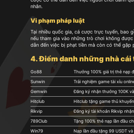
nhân.
Vi phạm pháp luật
Tại nhiều quốc gia, cá cược trực tuyến, bao g
nếu tham gia vào những trò chơi không được 
dẫn đến việc bị phạt tiền mà còn có thể gặp 
4. Điểm danh những nhà cái tà
Go88
Thưởng 100% giá trị thẻ nạp đ
Sunwin
Trải nghiệm game tài xỉu onlin
Gemwin
Đăng ký nhận thưởng 100K và h
Hitclub
Hitclub tặng game thủ khuyế
Rikvip
Đăng ký tài khoản Rikvip nhậ
789Club
Tặng 100% thẻ nạp lần đầu ch
Win79
Nạp lần đầu tặng 99 USDT và 