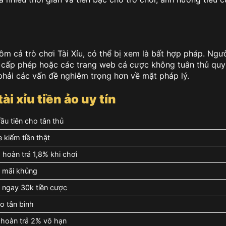
ồm cả trò chơi Tài Xỉu, có thể bị xem là bất hợp pháp. Ngườ
cấp phép hoặc các trang web cá cược không tuân thủ quy đ
phải các vấn đề nghiêm trọng hơn về mặt pháp lý.
i xỉu tiền ảo uy tín
ầu tiên cho tân thủ
e kiếm tiền thật
oàn trả 1,8% khi chơi
n mãi khủng
n ngay 30k tiền cược
o tân binh
hoàn trả 2% vô hạn