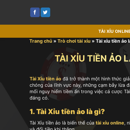
Bỏ
qua
nội
dung
TÀI XỈU ONLIN
Trang chủ
»
Trò chơi tài xỉu
»
Tài xỉu tiền ảo 
TÀI XỈU TIỀN ẢO 
Tài Xỉu tiền ảo
đã trở thành một hình thức giải
chóng của lĩnh vực này, những cạm bẫy lừa đ
mối nguy hiểm tiềm ẩn trong việc cá cược Tài
đáng có.
1. Tài Xỉu tiền ảo là gì?
Tài Xỉu tiền ảo là biến thể của
tài xỉu online
, 
và đổi tiền khi thắng.