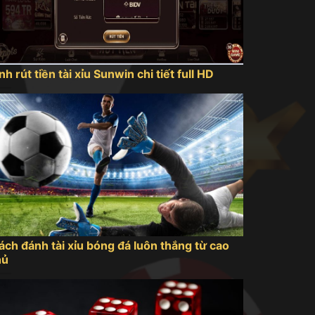
nh rút tiền tài xỉu Sunwin chi tiết full HD
ách đánh tài xỉu bóng đá luôn thắng từ cao
hủ