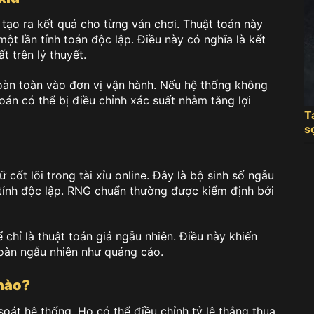
 tạo ra kết quả cho từng ván chơi. Thuật toán này
ột lần tính toán độc lập. Điều này có nghĩa là kết
t trên lý thuyết.
hoàn toàn vào đơn vị vận hành. Nếu hệ thống không
oán có thể bị điều chỉnh xác suất nhằm tăng lợi
T
s
ốt lõi trong tài xỉu online. Đây là bộ sinh số ngẫu
tính độc lập. RNG chuẩn thường được kiểm định bởi
chỉ là thuật toán giả ngẫu nhiên. Điều này khiến
toàn ngẫu nhiên như quảng cáo.
 nào?
soát hệ thống. Họ có thể điều chỉnh tỷ lệ thắng thua