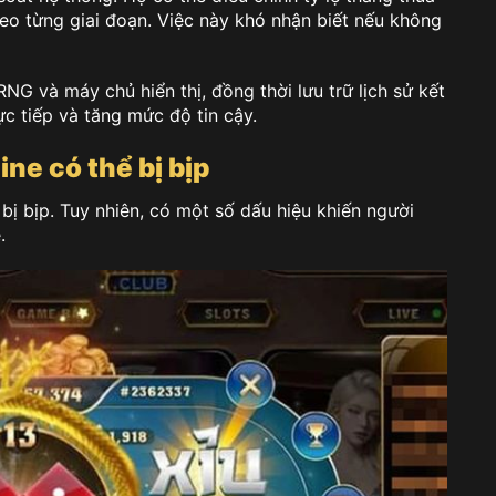
eo từng giai đoạn. Việc này khó nhận biết nếu không
NG và máy chủ hiển thị, đồng thời lưu trữ lịch sử kết
ực tiếp và tăng mức độ tin cậy.
ine có thể bị bịp
bị bịp. Tuy nhiên, có một số dấu hiệu khiến người
.