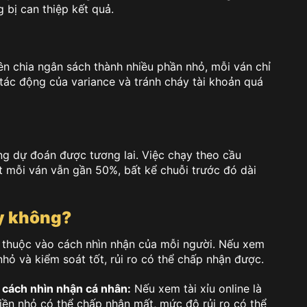
 bị can thiệp kết quả.
ên chia ngân sách thành nhiều phần nhỏ, mỗi ván chỉ
ác động của variance và tránh cháy tài khoản quá
ông dự đoán được tương lai. Việc chạy theo cầu
t mỗi ván vẫn gần 50%, bất kể chuỗi trước đó dài
ay không?
hụ thuộc vào cách nhìn nhận của mỗi người. Nếu xem
n nhỏ và kiểm soát tốt, rủi ro có thể chấp nhận được.
 cách nhìn nhận cá nhân:
Nếu xem tài xỉu online là
 tiền nhỏ có thể chấp nhận mất, mức độ rủi ro có thể