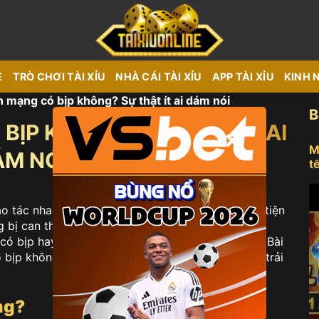
E
TRÒ CHƠI TÀI XỈU
NHÀ CÁI TÀI XỈU
APP TÀI XỈU
KINH 
ên mạng có bịp không? Sự thật ít ai dám nói
B
 BỊP KHÔNG? SỰ THẬT ÍT AI
×
M
ÁM NÓI
t
o tác nhanh và giao diện trực quan. Cùng với sự tiện
g bị can thiệp kết quả cũng xuất hiện nhiều hơn.
 có bịp hay chỉ là cảm giác sau những chuỗi thua. Bài
 bịp không dựa trên góc nhìn kỹ thuật, tâm lý và trải
ng?