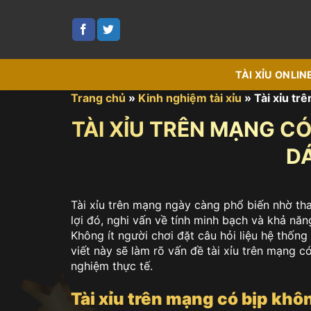
Bỏ
qua
nội
dung
TÀI XỈU ONLIN
Trang chủ
»
Kinh nghiệm tài xỉu
»
Tài xỉu tr
TÀI XỈU TRÊN MẠNG CÓ
D
Tài xỉu trên mạng ngày càng phổ biến nhờ tha
lợi đó, nghi vấn về tính minh bạch và khả năn
Không ít người chơi đặt câu hỏi liệu hệ thống
viết này sẽ làm rõ vấn đề tài xỉu trên mạng có
nghiệm thực tế.
Tài xỉu trên mạng có bịp khô