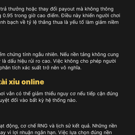
 trả thưởng hoặc thay đổi payout mà không thông
g 0.95 trong giờ cao điểm. Điều này khiến người chơi
inh bạch về tỷ lệ thắng thua là yếu tố làm giảm niềm
kiểm chứng tính ngẫu nhiên. Nếu nền tảng không cung
ây là dấu hiệu rủi ro cao. Việc không cho phép người
phân tích xác suất trở nên vô nghĩa.
ài xỉu online
 chơi vẫn có thể giảm thiểu nguy cơ nếu tiếp cận đúng
tuyệt đối vào bất kỳ hệ thống nào.
oạt động, cơ chế RNG và lịch sử kết quả. Những nền
hay vì lợi nhuận ngắn hạn. Việc lựa chọn đúng nền