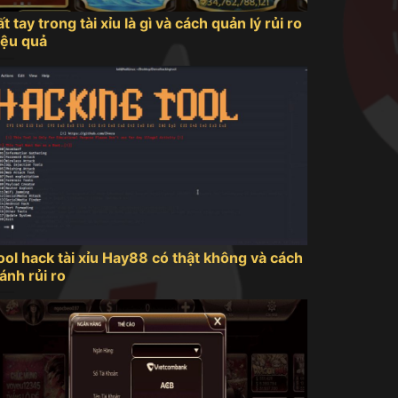
ất tay trong tài xỉu là gì và cách quản lý rủi ro
iệu quả
ool hack tài xỉu Hay88 có thật không và cách
ránh rủi ro