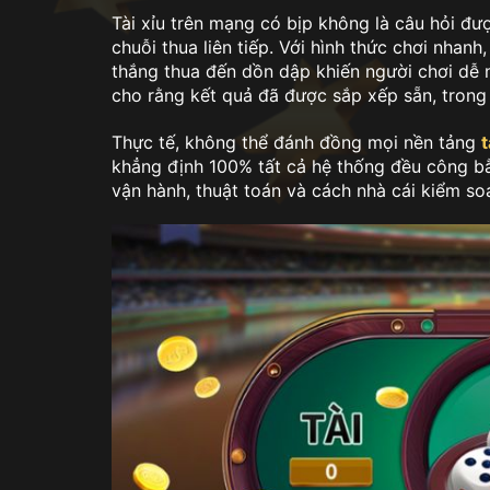
Tài xỉu trên mạng có bịp không là câu hỏi đượ
chuỗi thua liên tiếp. Với hình thức chơi nhan
thắng thua đến dồn dập khiến người chơi dễ n
cho rằng kết quả đã được sắp xếp sẵn, trong 
Thực tế, không thể đánh đồng mọi nền tảng
t
khẳng định 100% tất cả hệ thống đều công bằn
vận hành, thuật toán và cách nhà cái kiểm soá