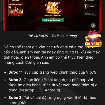
✕
Tài xỉu Vip79 – Tải là có thưởng
Để có thể tham gia vào các trò chơi cá cược online
hấp dẫn, anh em nên tải ngay ứng dụng tài xỉu về máy
tính hoặc điện thoại. Anh em có thể thực hiện theo
những cách đơn giản sau:
Bước 1:
Truy cập trang web chính thức của Vip79
Bước 2:
Chọn liên kết tải ứng dụng phù hợp với
từng hệ điều hành, trình duyệt web hoặc thiết bị di
động.(desktop, iOS, Android)
Bước 3:
Tải và cài đặt ứng dụng vào thiết bị theo
hướng dẫn.