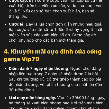
Cược cặp:
Bạn có thể cược vào một cặp số cụ thể
xuất hiện trên hai viên xúc xắc, ví dụ như cược vào
2 và 5. Nếu cặp số bạn chọn xuất hiện, bạn sẽ
thắng lớn.
Cược lẻ:
Đây là lựa chọn đơn giản nhưng hiệu quả.
Bạn cược vào một số từ 1 đến 6 và hy vọng ít nhất
một viên xúc xắc xuất hiện số đó. Cược này dễ
chơi, phù hợp cho các bạn mới tham gia.
4. Khuyến mãi cực đỉnh của cổng
game Vip79
Điểm danh 7 ngày nhận thưởng
: Người chơi đăng
nhập liên tục trong 7 ngày sẽ nhận được 7 lá bài.
Sau khi thu thập đủ, có thể ghép thành các bộ bài
để nhận thưởng, với phần thưởng cao nhất lên đến
30 triệu đồng.
Lì xì may mắn hàng ngày
: Vào lúc 20h00 hàng ngày,
hệ thống sẽ xuất hiện phong bao lì xì trên màn hình
cho các tài khoản đang online. Người chơi nhanh