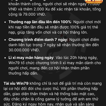
khoản thành công, người chơi sẽ nhận ngay 77.000
VNĐ và thêm 2.000 Xu để xác nhận tài khoản, tổng
cộng là 79.000 VNĐ.
Thưởng nạp lần đầu lên đến 100%
: Người chơi mới
khi nạp tiền lần đầu sẽ nhận được 100% giá trị thẻ
nạp, giúp tăng vốn chơi và cơ hội thắng lớn.
Chương trình điểm danh 7 ngày:
Người chơi điểm
danh liên tục trong 7 ngày sẽ nhận thưởng lên đến
30.000.000 VNĐ.
Lì xì may mắn hàng ngày
: Vào lúc 20h hàng ngày,
Win79 tổ chức chương trình lì xì may mắn dành cho
người chơi, mang đến cơ hội nhận thêm phần
thưởng hấp dẫn.
Tài xỉu Win79
không chỉ là nơi để giải trí mà còn mang
lại cơ hội đổi đời cho cược thủ. Với phần thưởng hấp
dẫn, giao diện thân thiện và hệ thống bảo mật cao,
đây chắc chắn là cổng game lý tưởng để anh em thử
sức. Đăng ký ngay hôm nay, nhận quà và sẵn sàng