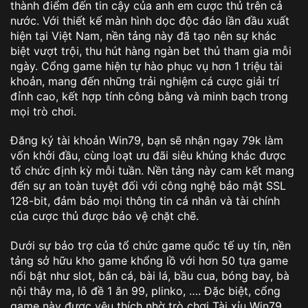
thành điểm đến tin cậy của anh em cược thủ trên cả
nước. Với thiết kế màn hình dọc độc đáo lần đầu xuất
hiện tại Việt Nam, nền tảng này đã tạo nên sự khác
biệt vượt trội, thu hút hàng ngàn bet thủ tham gia mỗi
ngày. Cổng game hiện tự hào phục vụ hơn 1 triệu tài
khoản, mang đến những trải nghiệm cá cược giải trí
đỉnh cao, kết hợp tính công bằng và minh bạch trong
mọi trò chơi.
Đăng ký tài khoản Win79, bạn sẽ nhận ngay 79k làm
vốn khởi đầu, cùng loạt ưu đãi siêu khủng khác được
tổ chức định kỳ mỗi tuần. Nền tảng này cam kết mang
đến sự an toàn tuyệt đối với công nghệ bảo mật SSL
128-bit, đảm bảo mọi thông tin cá nhân và tài chính
của cược thủ được bảo vệ chặt chẽ.
Dưới sự bảo trợ của tổ chức game quốc tế uy tín, nền
tảng sở hữu kho game khổng lồ với hơn 50 tựa game
nổi bật như slot, bắn cá, bài lá, bầu cua, bóng bay, bà
nội thây ma, lô đề 1 ăn 99, plinko, …. Đặc biệt, cổng
game này được yêu thích nhờ trò chơi Tài xỉu Win79