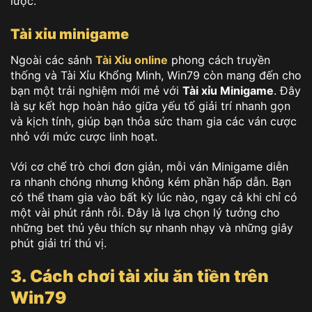
lược.
Tài xỉu minigame
Ngoài các sảnh
Tài Xỉu online
phong cách truyền
thống và Tài Xỉu Khổng Minh, Win79 còn mang đến cho
bạn một trải nghiệm mới mẻ với
Tài xỉu Minigame
. Đây
là sự kết hợp hoàn hảo giữa yếu tố giải trí nhanh gọn
và kịch tính, giúp bạn thỏa sức tham gia các ván cược
nhỏ với mức cược linh hoạt.
Với cơ chế trò chơi đơn giản, mỗi ván Minigame diễn
ra nhanh chóng nhưng không kém phần hấp dẫn. Bạn
có thể tham gia vào bất kỳ lúc nào, ngay cả khi chỉ có
một vài phút rảnh rỗi. Đây là lựa chọn lý tưởng cho
những bet thủ yêu thích sự nhanh nhạy và những giây
phút giải trí thú vị.
3. Cách chơi tài xỉu ăn tiền trên
Win79