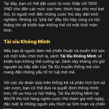
Tại đây, bạn có thể đặt cược từ mức thấp chỉ 1000
VND cho đến các mức cao hơn, thích hợp cho mọi bet
thủ, từ người mới đến những cược thủ dày dặn kinh
nghiệm. Những cú “phá tài” đầy hồi hộp cùng cơ hội
thắng lớn sẽ khiến bạn không thể rời mắt khỏi màn
hình.
Tài xỉu Khổng Minh
Nếu bạn là người đam mê chiến thuật và muốn thử sức
với một kiểu chơi mới lạ, sảnh
Tài Xỉu Khổng Minh
sẽ
khiến bạn không thể cưỡng lại. Sảnh này không chỉ giữ
nguyên sự hấp dẫn của Tài Xỉu truyền thống mà còn
mang đến những yếu tố trí tuệ mới mẻ.
Với các dự đoán dựa trên thống kê và phân tích lịch sử
ván cược, bạn có thể đưa ra quyết định thông minh
hơn, tối ưu hóa cơ hội thắng. Tài Xỉu Khổng Minh tại
Win79 thu hút hàng nghìn cược thủ tham gia mỗi ngày,
đặc biệt là những người yêu thích sự tính toán và chiến