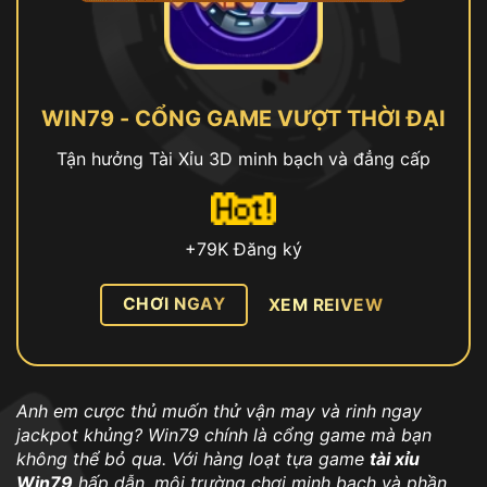
WIN79 - CỔNG GAME VƯỢT THỜI ĐẠI
Tận hưởng Tài Xỉu 3D minh bạch và đẳng cấp
+79K Đăng ký
CHƠI NGAY
XEM REIVEW
Anh em cược thủ muốn thử vận may và rinh ngay
jackpot khủng?
Win79
chính là cổng game mà bạn
không thể bỏ qua. Với hàng loạt tựa game
tài xỉu
Win79
hấp dẫn, môi trường chơi minh bạch và phần