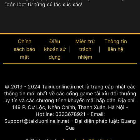
“đón lộc” từ từng cú lắc xúc xắc!
Chính
Điều
Miễn trừ
Thông tin
sách bảo
khoản sử
trách
liên hệ
mật
dụng
nhiệm
© 2019 - 2024 Taixiuonline.in.net là trang cập nhật các
thông tin mới nhất về các cổng game tài xỉu đổi thưởng
uy tín và các chương trình khuyến mãi hấp dẫn. Địa chỉ:
149 P. Cự Lộc, Nhân Chính, Thanh Xuân, Hà Nội -
Hotline: 0333678921 - Email:
Support@taixiuonline.in.net
- Đại diện pháp luật: Quang
Cua