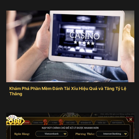
Khám Phá Phần Mềm Đánh Tài Xỉu Hiệu Quả và Tăng Tỷ Lệ
Thắng