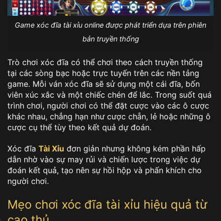
Game xóc đĩa tài xỉu online được phát triển dựa trên phiên
bản truyền thống
Trò chơi xóc đĩa có thể chơi theo cách truyền thống
tại các sòng bạc hoặc trực tuyến trên các nền tảng
game. Mỗi ván xóc đĩa sẽ sử dụng một cái đĩa, bốn
viên xúc xắc và một chiếc chén để lắc. Trong suốt quá
trình chơi, người chơi có thể đặt cược vào các ô cược
khác nhau, chẳng hạn như cược chẵn, lẻ hoặc những ô
cược cụ thể tùy theo kết quả dự đoán.
Xóc đĩa
Tài Xỉu
đơn giản nhưng không kém phần hấp
dẫn nhờ vào sự may rủi và chiến lược trong việc dự
đoán kết quả, tạo nên sự hồi hộp và phấn khích cho
người chơi.
Mẹo chơi xóc đĩa tài xỉu hiệu quả từ
cao thủ