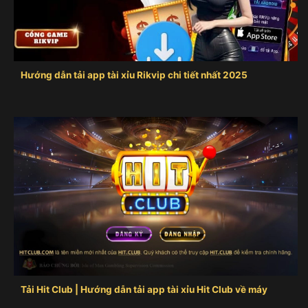
Hướng dẫn tải app tài xỉu Rikvip chi tiết nhất 2025
Tải Hit Club | Hướng dẫn tải app tài xỉu Hit Club về máy