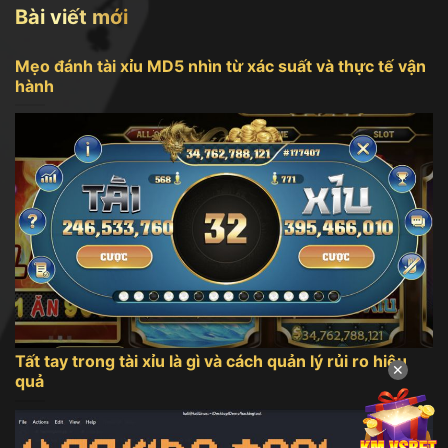
Bài viết mới
Mẹo đánh tài xỉu MD5 nhìn từ xác suất và thực tế vận
hành
Tất tay trong tài xỉu là gì và cách quản lý rủi ro hiệu
✕
quả