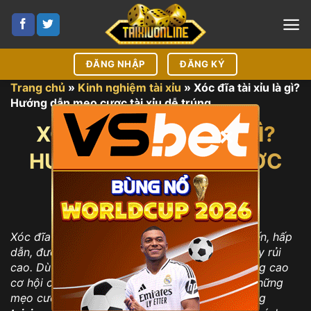
Bỏ
qua
nội
dung
ĐĂNG NHẬP
ĐĂNG KÝ
Trang chủ
»
Kinh nghiệm tài xỉu
»
Xóc đĩa tài xỉu là gì?
Hướng dẫn mẹo cược tài xỉu dễ trúng
×
XÓC ĐĨA TÀI XỈU LÀ GÌ?
HƯỚNG DẪN MẸO CƯỢC
TÀI XỈU DỄ TRÚNG
Xóc đĩa
Tài Xỉu
là một trò chơi cá cược phổ biến, hấp
dẫn, được yêu thích bởi sự đơn giản và tính may rủi
cao. Dù trò chơi này khá dễ hiểu, nhưng để nâng cao
cơ hội chiến thắng, người chơi cần nắm vững những
mẹo cược hiệu quả. Trong bài viết này, hãy cùng