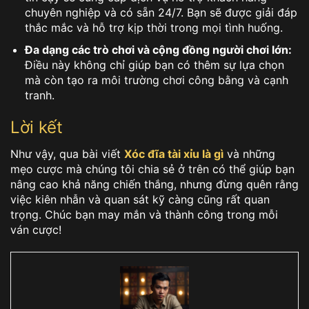
chuyên nghiệp và có sẵn 24/7. Bạn sẽ được giải đáp
thắc mắc và hỗ trợ kịp thời trong mọi tình huống.
Đa dạng các trò chơi và cộng đồng người chơi lớn:
Điều này không chỉ giúp bạn có thêm sự lựa chọn
mà còn tạo ra môi trường chơi công bằng và cạnh
tranh.
Lời kết
Như vậy, qua bài viết
Xóc đĩa tài xỉu là gì
và những
mẹo cược mà chúng tôi chia sẻ ở trên có thể giúp bạn
nâng cao khả năng chiến thắng, nhưng đừng quên rằng
việc kiên nhẫn và quan sát kỹ càng cũng rất quan
trọng. Chúc bạn may mắn và thành công trong mỗi
ván cược!