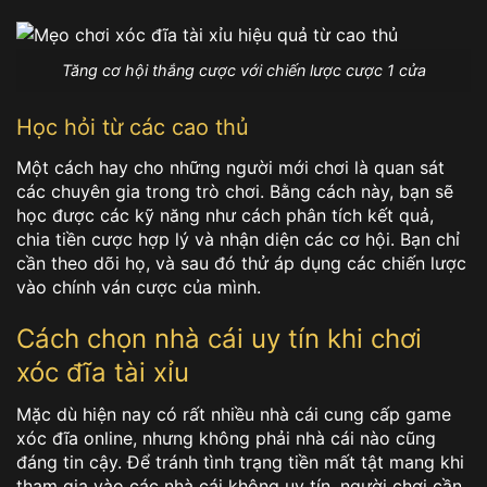
Tăng cơ hội thắng cược với chiến lược cược 1 cửa
Học hỏi từ các cao thủ
Một cách hay cho những người mới chơi là quan sát
các chuyên gia trong trò chơi. Bằng cách này, bạn sẽ
học được các kỹ năng như cách phân tích kết quả,
chia tiền cược hợp lý và nhận diện các cơ hội. Bạn chỉ
cần theo dõi họ, và sau đó thử áp dụng các chiến lược
vào chính ván cược của mình.
Cách chọn nhà cái uy tín khi chơi
xóc đĩa tài xỉu
Mặc dù hiện nay có rất nhiều nhà cái cung cấp game
xóc đĩa online, nhưng không phải nhà cái nào cũng
đáng tin cậy. Để tránh tình trạng tiền mất tật mang khi
tham gia vào các nhà cái không uy tín, người chơi cần