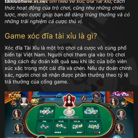
taixiuonline.in.net
tìm hiểu về xóc đĩa Tài Xỉu, cách
thức hoạt động của trò chơi, cũng như những chiến
lược, mẹo cược giúp bạn dễ dàng trúng thưởng và có
những trải nghiệm cá cược thú vị.
Game xóc đĩa tài xỉu là gì?
Xóc đĩa Tài Xỉu là một trò chơi cá cược vô cùng phổ
biến tại Việt Nam. Người chơi tham gia vào trò chơi
bằng cách dự đoán kết quả sau khi lắc của bốn viên
xúc xắc trong một cái đĩa và chén. Nếu dự đoán chính
xác, người chơi sẽ nhận được phần thưởng theo tỷ lệ
trả thưởng của cổng game.